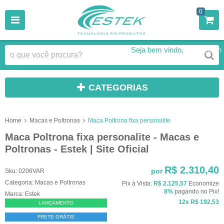
0
Seja bem vindo,
Faça Login
CATEGORIAS
Home
Macas e Poltronas
Maca Poltrona fixa personalite
Maca Poltrona fixa personalite - Macas e
Poltronas - Estek | Site Oficial
R$ 2.310,40
por
Sku:
0206VAR
Categoria:
Macas e Poltronas
Pix à Vista:
R$ 2.125,57
Economize
8%
pagando no Pix!
Marca:
Estek
12x
R$ 192,53
LANÇAMENTO
FRETE GRÁTIS