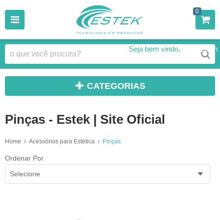
0
Seja bem vindo,
Faça Login
CATEGORIAS
Pinças - Estek | Site Oficial
Home
Acessórios para Estética
Pinças
Ordenar Por
Selecione