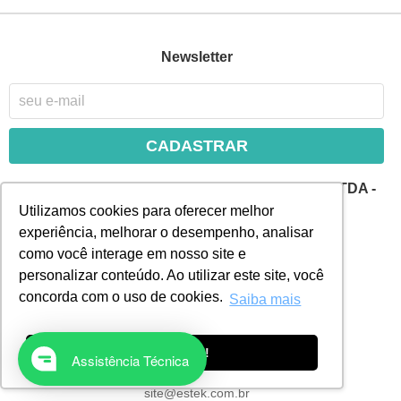
Newsletter
CADASTRAR
OPTEK - IND, COM, IMP E EXP DE PROD MET LTDA -
EPP
Utilizamos cookies para oferecer melhor
experiência, melhorar o desempenho, analisar
Rua Guacari, 39
-
Vila São Geraldo, São Paulo
-
SP
CEP: 03607-060
como você interage em nosso site e
CNPJ: 07.582.126/0001-60
personalizar conteúdo. Ao utilizar este site, você
concorda com o uso de cookies.
Saiba mais
Atendimento
(11) 2082-4059 | CENTRAL
(11) 2082-4050 | SAC/WhatsApp
Ok, entendi!
Assistência Técnica
Segunda á Sexta. Das 08:00 ás 18:00hrs.
site@estek.com.br