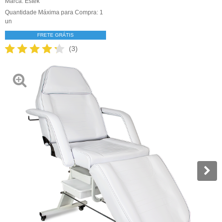
Marca:
Estek
Quantidade Máxima para Compra:
1
un
FRETE GRÁTIS
(3)