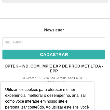
Newsletter
CADASTRAR
OPTEK - IND, COM, IMP E EXP DE PROD MET LTDA -
EPP
Rua Guacari, 39
-
Vila São Geraldo, São Paulo
-
SP
CEP: 03607-060
CNPJ: 07.582.126/0001-60
Utilizamos cookies para oferecer melhor
experiência, melhorar o desempenho, analisar
Atendimento
como você interage em nosso site e
(11) 2082-4059 | CENTRAL
personalizar conteúdo. Ao utilizar este site, você