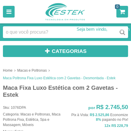
0
Seja bem vindo,
Faça Login
CATEGORIAS
Home
Macas e Poltronas
Maca Poltrona Fixa Luxo Estética com 2 Gavetas - Desmontada - Estek
Maca Fixa Luxo Estética com 2 Gavetas -
Estek
R$ 2.745,50
por
Sku:
1076DPA
Categoria:
Macas e Poltronas
,
Maca
Pix à Vista:
R$ 2.525,86
Economize
Poltrona Fixa
,
Estética
,
Spa e
8%
pagando no Pix!
Massagem
,
Móveis
12x
R$ 228,79