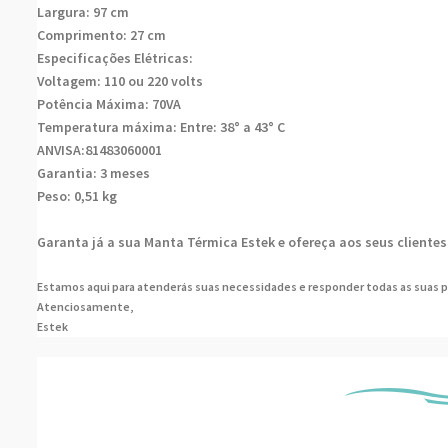
Largura: 97 cm
Comprimento: 27 cm
Especificações Elétricas:
Voltagem: 110 ou 220 volts
Potência Máxima: 70VA
Temperatura máxima: Entre: 38° a 43° C
ANVISA:81483060001
Garantia: 3 meses
Peso: 0,51 kg
Garanta já a sua Manta Térmica Estek e ofereça aos seus clientes
Estamos aqui para atenderás suas necessidades e responder todas as suas p
Atenciosamente,
Estek