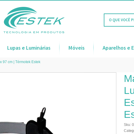
Lupas e Luminárias
Móveis
Aparelhos e 
x 97 cm | Térmotek Estek
M
Lu
Es
Es
Sku:
Categ