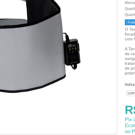
Marca
Quant
Quant
Fret
O Te
focad
com f
A Ter
de r
sang
trat
de po
pote
Volt
110V
R
Pix 
Eco
no P