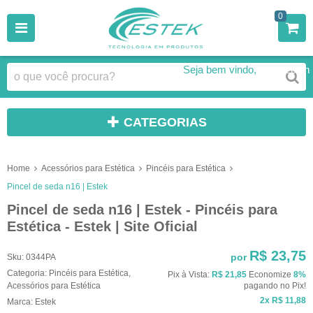
0
Seja bem vindo,
Faça Login
CATEGORIAS
Home
Acessórios para Estética
Pincéis para Estética
Pincel de seda n16 | Estek
Pincel de seda n16 | Estek - Pincéis para
Estética - Estek | Site Oficial
R$ 23,75
por
Sku:
0344PA
Categoria:
Pincéis para Estética
,
Pix à Vista:
R$ 21,85
Economize
8%
Acessórios para Estética
pagando no Pix!
2x
R$ 11,88
Marca:
Estek