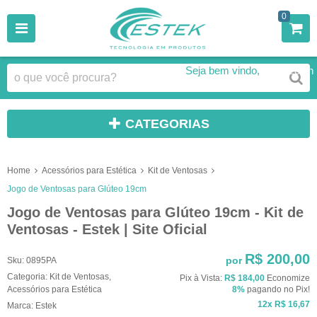
0
Seja bem vindo,
Faça Login
CATEGORIAS
Home
Acessórios para Estética
Kit de Ventosas
Jogo de Ventosas para Glúteo 19cm
Jogo de Ventosas para Glúteo 19cm - Kit de
Ventosas - Estek | Site Oficial
R$ 200,00
por
Sku:
0895PA
Categoria:
Kit de Ventosas
,
Pix à Vista:
R$ 184,00
Economize
Acessórios para Estética
8%
pagando no Pix!
12x
R$ 16,67
Marca:
Estek