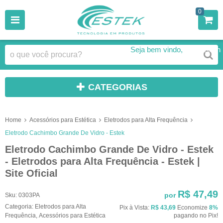
0
Seja bem vindo,
Faça Login
CATEGORIAS
Home
Acessórios para Estética
Eletrodos para Alta Frequência
Eletrodo Cachimbo Grande De Vidro - Estek
Eletrodo Cachimbo Grande De Vidro - Estek
- Eletrodos para Alta Frequência - Estek |
Site Oficial
R$ 47,49
por
Sku:
0303PA
Categoria:
Eletrodos para Alta
Pix à Vista:
R$ 43,69
Economize
8%
Frequência
,
Acessórios para Estética
pagando no Pix!