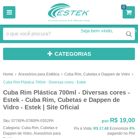
0
Seja bem vindo,
Faça Login
CATEGORIAS
Home
Acessórios para Estética
Cuba Rim, Cubetas e Dappen de Vidro
Cuba Rim Plástica 700ml - Diversas cores - Estek
Cuba Rim Plástica 700ml - Diversas cores -
Estek - Cuba Rim, Cubetas e Dappen de
Vidro - Estek | Site Oficial
R$ 19,00
por
Sku:
0776PA-0780PA-0352PA
Categoria:
Cuba Rim, Cubetas e
Pix à Vista:
R$ 17,48
Economize
8%
Dappen de Vidro
,
Acessórios para
pagando no Pix!